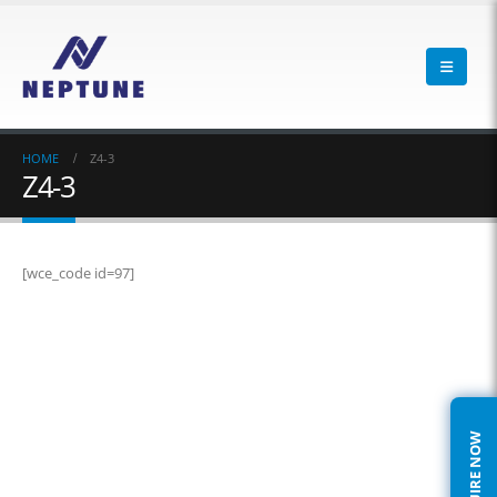
HOME
Z4-3
Z4-3
[wce_code id=97]
ENQUIRE NOW